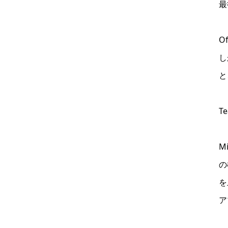
最
O
し
と
T
M
の
を
ア