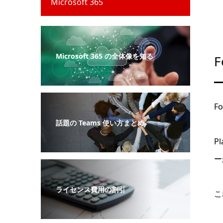
Microsoft 365
Microsoft 365 の全体像を知る
F
F
話題の Teams 使い方まとめ
P
ー
ライセンス費用の割引
こ