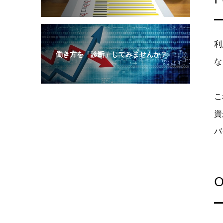
利
働き方を「診断」してみませんか？
な
こ
資
バ
O