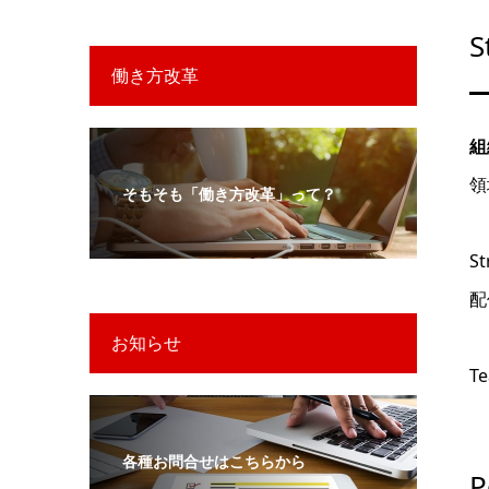
S
働き方改革
組
領
そもそも「働き方改革」って？
S
配
お知らせ
T
各種お問合せはこちらから
P