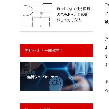
O
Excel でよく使う図形
ノ
の色をあらかじめ登
録しておく方法
域
ク
よ
無料セミナー開催中！
す
ネ
無料ウェブセミナー
ま
る