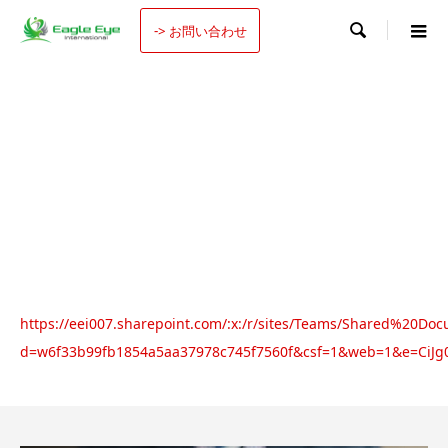

-> お問い合わせ
https://eei007.sharepoint.com/:x:/r/sites/Teams/Shared%20Doc
d=w6f33b99fb1854a5aa37978c745f7560f&csf=1&web=1&e=CiJg