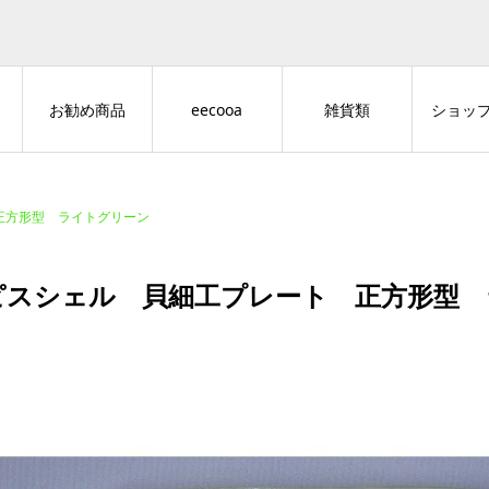
お勧め商品
eecooa
雑貨類
ショッ
正方形型 ライトグリーン
ピスシェル 貝細工プレート 正方形型 