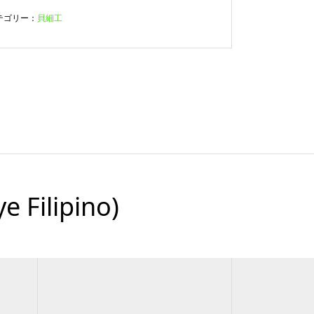
テゴリー：
貝細工
ilipino)