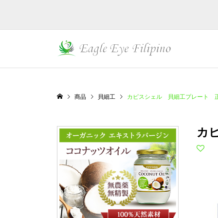
商品
貝細工
カピスシェル 貝細工プレート 
カ