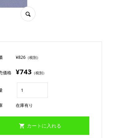
価
¥826
（税別）
¥743
売価格
（税別）
量
庫
在庫有り