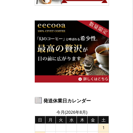
発送休業日カレンダー
今月(2026年8月)
日
月
火
水
木
金
土
1