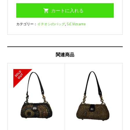
カテゴリー：
イチオシのバッグ
,
S.C.Vizcarra
関連商品
S
L
D
O
U
O
T